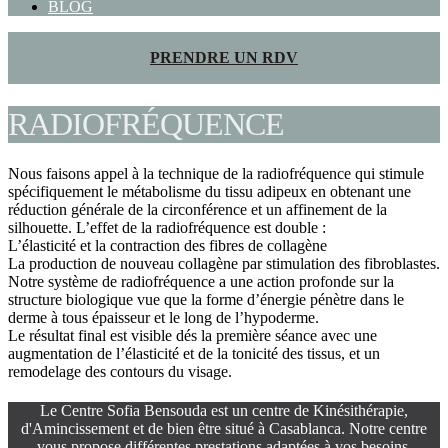
BLOG
PRENDRE UN RDV
RADIOFRÉQUENCE
Nous faisons appel à la technique de la radiofréquence qui stimule
spécifiquement le métabolisme du tissu adipeux en obtenant une
réduction générale de la circonférence et un affinement de la
silhouette. L’effet de la radiofréquence est double :
L’élasticité et la contraction des fibres de collagène
La production de nouveau collagène par stimulation des fibroblastes.
Notre système de radiofréquence a une action profonde sur la
structure biologique vue que la forme d’énergie pénètre dans le
derme à tous épaisseur et le long de l’hypoderme.
Le résultat final est visible dés la première séance avec une
augmentation de l’élasticité et de la tonicité des tissus, et un
remodelage des contours du visage.
Le Centre Sofia Bensouda est un centre de Kinésithérapie,
d'Amincissement et de bien être situé à Casablanca. Notre centre
vous propose différentes prestations adaptées à vos besoins.