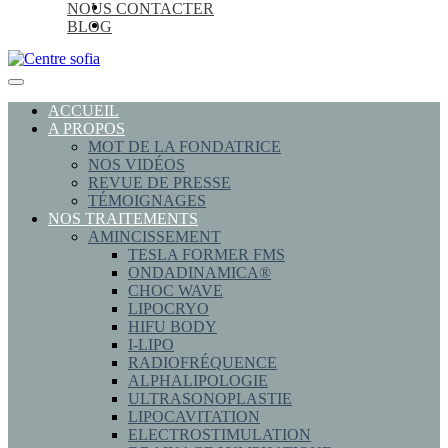
NOUS CONTACTER
BLOG
ACCUEIL
A PROPOS
MOT DE LA FONDATRICE
NOS VIDÉOS
REVUE DE PRESSE
TÉMOIGNAGES
NOS TRAITEMENTS
AMINCISSEMENT
TESLA FORMER FMS
ONDADINAMICA®
CHOC WAVE
LIPOCRYO
HIFU BODY
I-LIPO
RADIOFRÉQUENCE
ALPHALIPOLOGIE
ULTRASONOPLASTIE
LIPOCAVITATION
ELECTROSTIMULATION