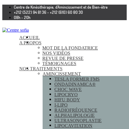
Centre de Kinésithérapie, d’Amincissement et de Bien-être
+212 (522) 94 81 36 - +212 (610) 60 80 30
08h - 20h
ACCUEIL
A PROPOS
MOT DE LA FONDATRICE
NOS VIDÉOS
REVUE DE PRESSE
TÉMOIGNAGES
NOS TRAITEMENTS
AMINCISSEMENT
TESLA FORMER FMS
ONDADINAMICA®
CHOC WAVE
LIPOCRYO
HIFU BODY
I-LIPO
RADIOFRÉQUENCE
ALPHALIPOLOGIE
ULTRASONOPLASTIE
LIPOCAVITATION