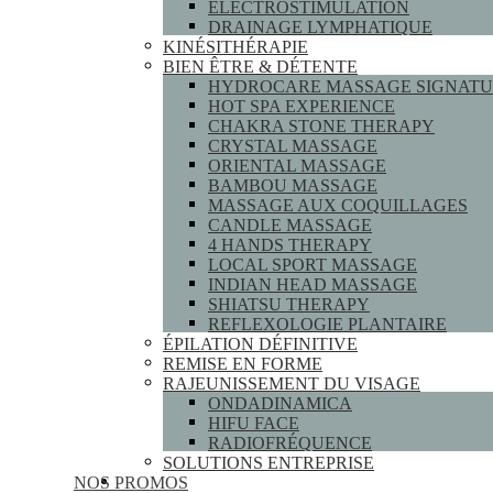
ELECTROSTIMULATION
DRAINAGE LYMPHATIQUE
KINÉSITHÉRAPIE
BIEN ÊTRE & DÉTENTE
HYDROCARE MASSAGE SIGNATU
HOT SPA EXPERIENCE
CHAKRA STONE THERAPY
CRYSTAL MASSAGE
ORIENTAL MASSAGE
BAMBOU MASSAGE
MASSAGE AUX COQUILLAGES
CANDLE MASSAGE
4 HANDS THERAPY
LOCAL SPORT MASSAGE
INDIAN HEAD MASSAGE
SHIATSU THERAPY
REFLEXOLOGIE PLANTAIRE
ÉPILATION DÉFINITIVE
REMISE EN FORME
RAJEUNISSEMENT DU VISAGE
ONDADINAMICA
HIFU FACE
RADIOFRÉQUENCE
SOLUTIONS ENTREPRISE
NOS PROMOS