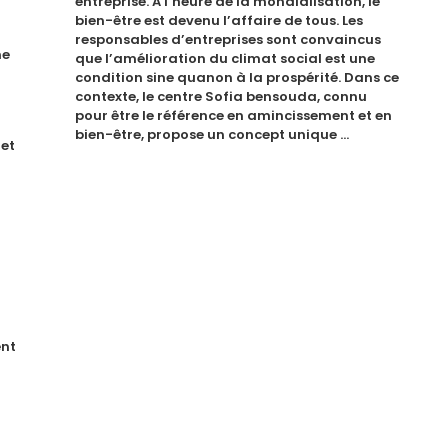
entreprise. A l’heure de la mondialisation, le
bien-être est devenu l’affaire de tous. Les
responsables d’entreprises sont convaincus
ne
que l’amélioration du climat social est une
condition sine quanon à la prospérité. Dans ce
contexte, le centre Sofia bensouda, connu
pour être le référence en amincissement et en
bien-être, propose un concept unique …
 et
nt