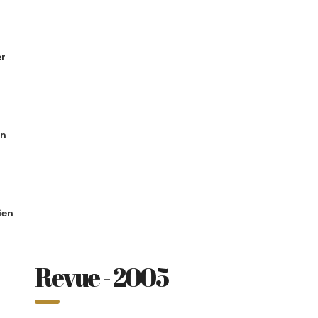
er
en
ien
Revue - 2005