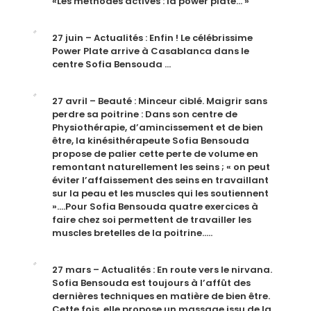
«Les méthodes actives : la power plate… »
27 juin – Actualités : Enfin ! Le célébrissime
Power Plate arrive à Casablanca dans le
centre Sofia Bensouda …
27 avril – Beauté : Minceur ciblé. Maigrir sans
perdre sa poitrine : Dans son centre de
Physiothérapie, d’amincissement et de bien
être, la kinésithérapeute Sofia Bensouda
propose de palier cette perte de volume en
remontant naturellement les seins ; « on peut
éviter l’affaissement des seins en travaillant
sur la peau et les muscles qui les soutiennent
»….Pour Sofia Bensouda quatre exercices à
faire chez soi permettent de travailler les
muscles bretelles de la poitrine…..
27 mars – Actualités : En route vers le nirvana.
Sofia Bensouda est toujours à l’affût des
dernières techniques en matière de bien être.
Cette fois, elle propose un massage issu de la